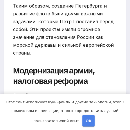
Таким образом, создание Петербурга и
развитие флота были двумя важными
задачами, которые Петр I поставил перед
собой. Эти проекты имели огромное
значение для становления России как
морской державы и сильной европейской
страны.
Модернизация армии,
налоговая реформа
Одной из самых знаменитых и значимых
Этот сайт использует куки-файлы и другие технологии, чтобы
достижений Петра I была его
помочь вам в навигации, а также предоставить лучший
модернизация армии. Правитель понял,
что военная сила страны играет важную
пользовательский опыт.
OK
роль в ее развитии и истории. Для того