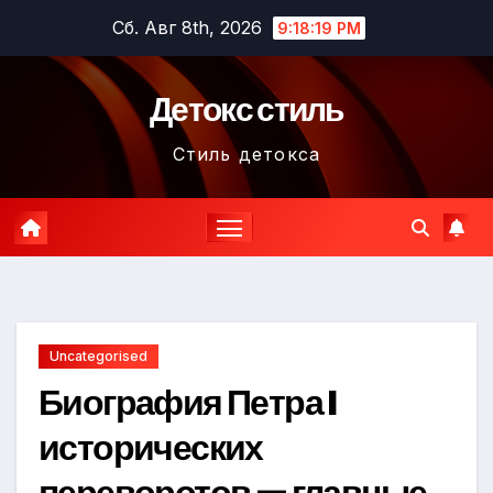
Перейти
Сб. Авг 8th, 2026
9:18:20 PM
к
содержимому
Детокс стиль
Стиль детокса
Uncategorised
Биография Петра I
исторических
переворотов — главные