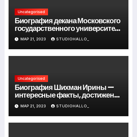
Uncategorised
Биография декана Московского
государственного университета
Андрея Сидорова — от студента
МАР 21, 2023
STUDIOHALLO_
до руководителя
Uncategorised
Биография Шихман Ирины —
интересные факты, достижения
и путь к успеху
МАР 21, 2023
STUDIOHALLO_