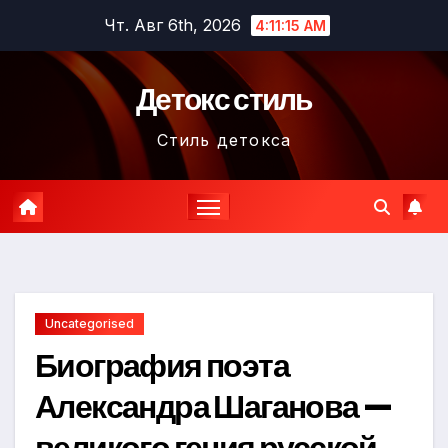
Перейти
Чт. Авг 6th, 2026
4:11:16 AM
к
содержимому
Детокс стиль
Стиль детокса
Uncategorised
Биография поэта
Александра Шаганова —
великого гения русской