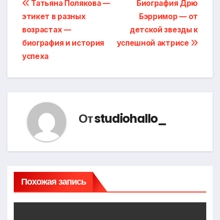
Навигация
Татьяна Полякова —
Биография Дрю
этикет в разных
Бэрримор — от
по
возрастах —
детской звезды к
записям
биография и история
успешной актрисе
успеха
От
studiohallo_
Похожая запись