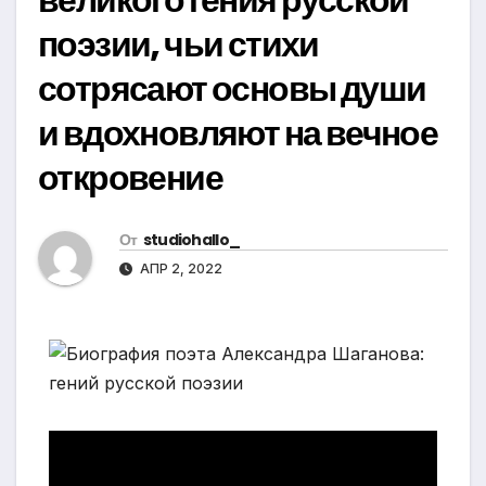
поэзии, чьи стихи
сотрясают основы души
и вдохновляют на вечное
откровение
От
studiohallo_
АПР 2, 2022