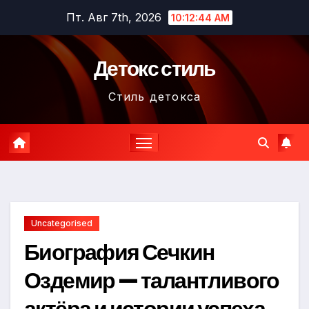
Перейти
Пт. Авг 7th, 2026
10:12:45 AM
к
содержимому
Детокс стиль
Стиль детокса
Uncategorised
Биография Сечкин
Оздемир — талантливого
актёра и истории успеха