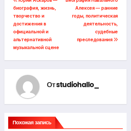
Навигация
Юрий Аскаров —
Биография Навального
биография, жизнь,
Алексея — ранние
по
творчество и
годы, политическая
записям
достижения в
деятельность,
официальной и
судебные
альтернативной
преследования
музыкальной сцене
От
studiohallo_
Похожая запись