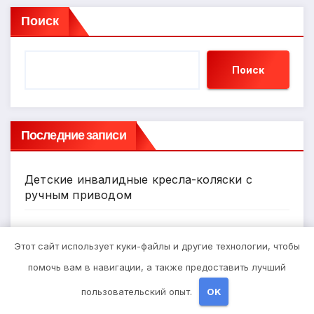
Поиск
Поиск
Последние записи
Детские инвалидные кресла-коляски с
ручным приводом
Запись в стоматологическую клинику
Этот сайт использует куки-файлы и другие технологии, чтобы
помочь вам в навигации, а также предоставить лучший
Выбор гонгов: ассортимент и
характеристики
пользовательский опыт.
OK