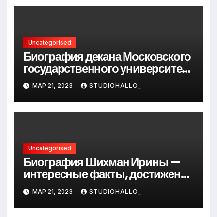
Uncategorised
Биография декана Московского
государственного университета
Андрея Сидорова — от студента
МАР 21, 2023
STUDIOHALLO_
до руководителя
Uncategorised
Биография Шихман Ирины —
интересные факты, достижения
и путь к успеху
МАР 21, 2023
STUDIOHALLO_