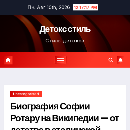
Перейти
Пн. Авг 10th, 2026
12:17:18 PM
к
содержимому
Детокс стиль
Стиль детокса
Uncategorised
Биография Софии
Ротару на Википедии — от
детства в сталинской