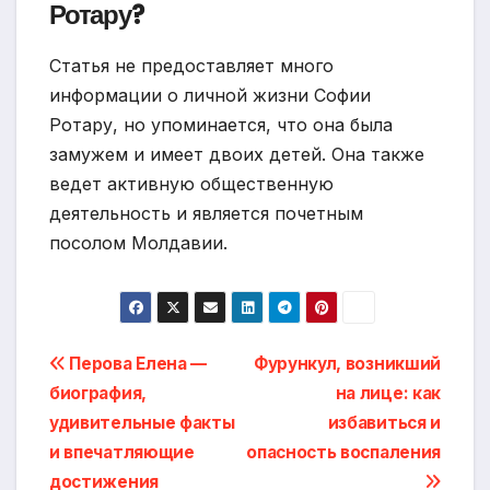
Ротару?
Статья не предоставляет много
информации о личной жизни Софии
Ротару, но упоминается, что она была
замужем и имеет двоих детей. Она также
ведет активную общественную
деятельность и является почетным
посолом Молдавии.
Навигация
Перова Елена —
Фурункул, возникший
биография,
на лице: как
по
удивительные факты
избавиться и
записям
и впечатляющие
опасность воспаления
достижения