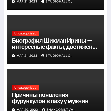
МАР 21, 2023
STUDIOHALLO_
до руководителя
Uncategorised
Биография Шихман Ирины —
интересные факты, достижения
и путь к успеху
МАР 21, 2023
STUDIOHALLO_
Uncategorised
Причины появления
фурункулов в паху у мужчин
МАР 20, 2023
ZNAKCOMSTVA_