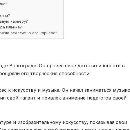
ина?
ьина?
вную карьеру?
ира Ильина?
жно отметить в его карьере?
оде Волгограде. Он провел свое детство и юность в
оощряли его творческие способности.
ес к искусству и музыке. Он начал заниматься музыко
ил свой талант и привлек внимание педагогов своей
туре и изобразительному искусству, показывая свои
го увлечение культурой привело к тому, что он начал