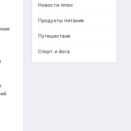
Новости плюс
Продукты питания
чные
Путешествия
Спорт и йога
и
л
мий