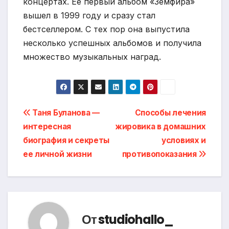
концертах. Ее первый альбом «Земфира»
вышел в 1999 году и сразу стал
бестселлером. С тех пор она выпустила
несколько успешных альбомов и получила
множество музыкальных наград.
Навигация
Таня Буланова —
Способы лечения
интересная
жировика в домашних
по
биография и секреты
условиях и
записям
ее личной жизни
противопоказания
От
studiohallo_