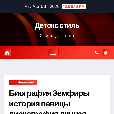
Перейти
Чт. Авг 6th, 2026
10:56:15 PM
к
содержимому
Детокс стиль
Стиль детокса
Uncategorised
Биография Земфиры
история певицы
дискография личная