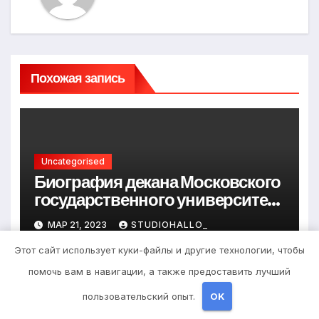
Похожая запись
Uncategorised
Биография декана Московского
государственного университета
Андрея Сидорова — от студента
МАР 21, 2023
STUDIOHALLO_
до руководителя
Этот сайт использует куки-файлы и другие технологии, чтобы
помочь вам в навигации, а также предоставить лучший
пользовательский опыт.
OK
Uncategorised