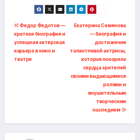
Навигация
Федор Федотов —
Екатерина Семенова
краткая биография и
— биография и
по
успешная актерская
достижения
записям
карьера в кино и
талантливой актрисы,
театре
которая покорила
сердца зрителей
своими выдающимися
ролями и
внушительным
творческим
наследием