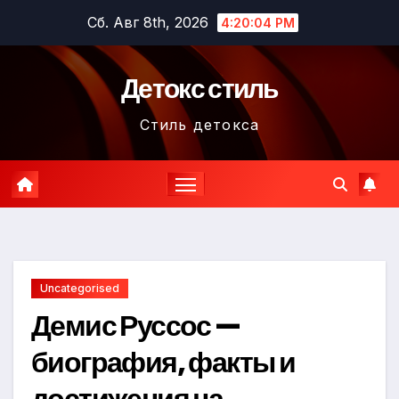
Перейти
Сб. Авг 8th, 2026
4:20:05 PM
к
содержимому
Детокс стиль
Стиль детокса
Uncategorised
Демис Руссос —
биография, факты и
достижения на