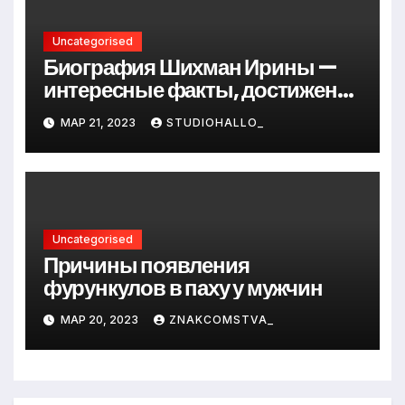
Uncategorised
Биография Шихман Ирины —
интересные факты, достижения
и путь к успеху
МАР 21, 2023
STUDIOHALLO_
Uncategorised
Причины появления
фурункулов в паху у мужчин
МАР 20, 2023
ZNAKCOMSTVA_