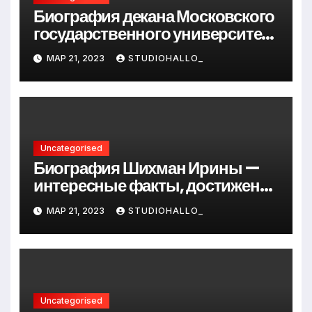
Биография декана Московского
государственного университета
Андрея Сидорова — от студента
МАР 21, 2023
STUDIOHALLO_
до руководителя
Uncategorised
Биография Шихман Ирины —
интересные факты, достижения
и путь к успеху
МАР 21, 2023
STUDIOHALLO_
Uncategorised