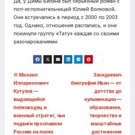
Да, у Димы Билана был серьезный роман с
поп-исполнительницей Юлией Волковой.
Они встречались в период с 2000 по 2003
год. Однако, отношения распались, и они
покинули группу «Тату» каждая со своими
разочарованиями.
Навигация
Михаил
Засидкевич
Илларионович
биография Иван — от
по
Кутузов —
детства до
записям
выдающийся
кульминации —
полководец и
образование,
военный стратег, чьи
творчество и
подвиги прославили
масштабные
Россию на полях
достижения