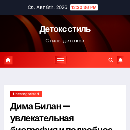
Перейти
Сб. Авг 8th, 2026
12:30:37 PM
к
содержимому
Детокс стиль
Стиль детокса
Uncategorised
Дима Билан —
увлекательная
биография и подробное