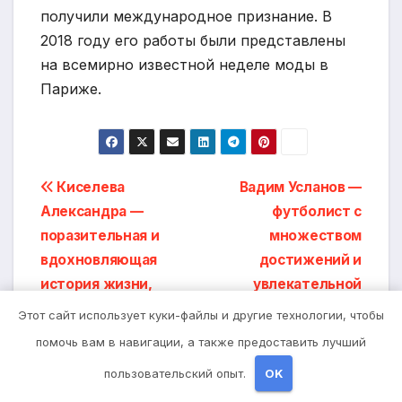
получили международное признание. В
2018 году его работы были представлены
на всемирно известной неделе моды в
Париже.
Навигация
Киселева
Вадим Усланов —
Александра —
футболист с
по
поразительная и
множеством
записям
вдохновляющая
достижений и
история жизни,
увлекательной
успехов и
биографией
Этот сайт использует куки-файлы и другие технологии, чтобы
удивительных фактов
помочь вам в навигации, а также предоставить лучший
пользовательский опыт.
OK