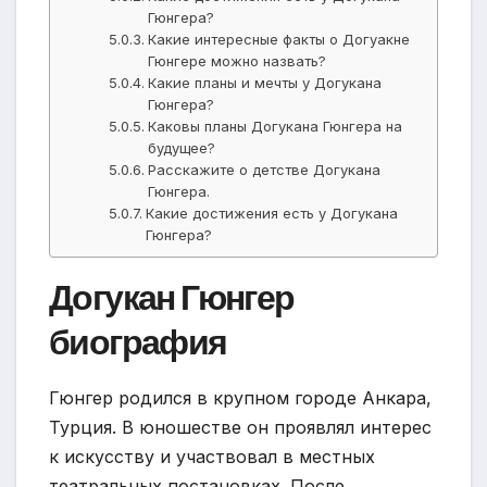
Гюнгера?
Какие интересные факты о Догуакне
Гюнгере можно назвать?
Какие планы и мечты у Догукана
Гюнгера?
Каковы планы Догукана Гюнгера на
будущее?
Расскажите о детстве Догукана
Гюнгера.
Какие достижения есть у Догукана
Гюнгера?
Догукан Гюнгер
биография
Гюнгер родился в крупном городе Анкара,
Турция. В юношестве он проявлял интерес
к искусству и участвовал в местных
театральных постановках. После