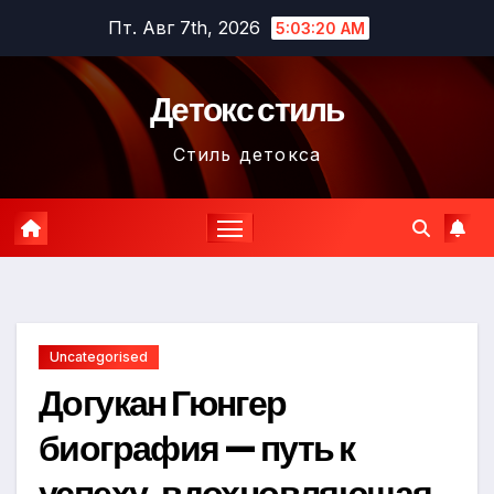
Перейти
Пт. Авг 7th, 2026
5:03:21 AM
к
содержимому
Детокс стиль
Стиль детокса
Uncategorised
Догукан Гюнгер
биография — путь к
успеху, вдохновляющая