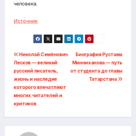
человека.
Источник
Навигация
Николай Семёнович
Биография Рустама
Лесков — великий
Минниханова — путь
по
русский писатель,
от студента до главы
записям
жизнь и наследие
Татарстана
которого впечатляют
многих читателей и
критиков