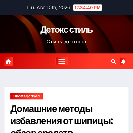
Перейти
Пн. Авг 10th, 2026
12:34:41 PM
к
содержимому
Детокс стиль
Стиль детокса
Uncategorised
Домашние методы
избавления от шипицы:
обзор средств