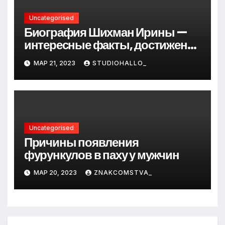
Uncategorised
Биография Шихман Ирины —
интересные факты, достижения
и путь к успеху
МАР 21, 2023
STUDIOHALLO_
Uncategorised
Причины появления
фурункулов в паху у мужчин
МАР 20, 2023
ZNAKCOMSTVA_