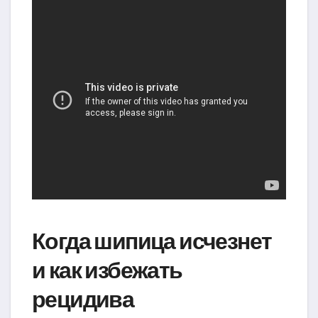
Когда шипица исчезнет
и как избежать
рецидива