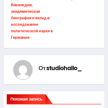
записям
Википедии,
академическая
биография и вклад в
исследование
политической науки в
Германии
От
studiohallo_
Похожая запись