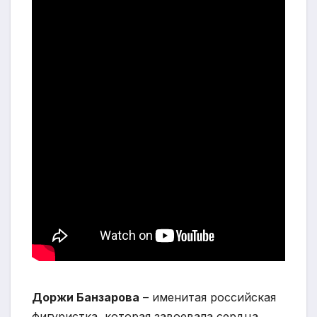
Доржи Банзарова
– именитая российская
фигуристка, которая завоевала сердца