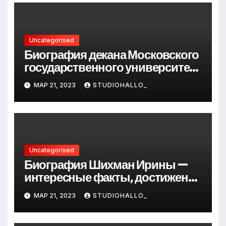
Uncategorised
Биография декана Московского
государственного университета
Андрея Сидорова — от студента
МАР 21, 2023
STUDIOHALLO_
до руководителя
Uncategorised
Биография Шихман Ирины —
интересные факты, достижения
и путь к успеху
МАР 21, 2023
STUDIOHALLO_