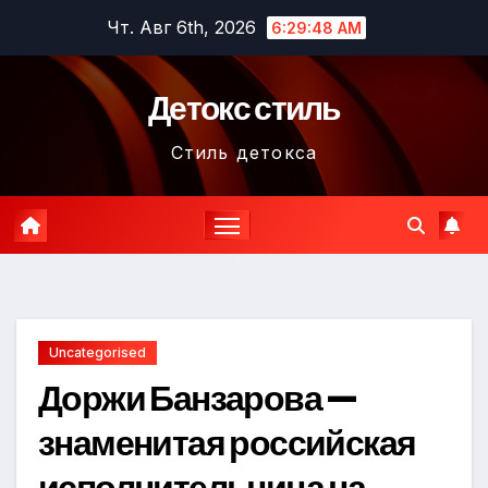
Перейти
Чт. Авг 6th, 2026
6:29:50 AM
к
содержимому
Детокс стиль
Стиль детокса
Uncategorised
Доржи Банзарова —
знаменитая российская
исполнительница на