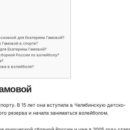
основной для Екатерины Гамовой?
 Гамовой в спорте?
 для Екатерины Гамовой?
 сборной России по волейболу?
а?
ова в волейболе?
Гамовой
порту. В 15 лет она вступила в Челябинскую детско-
о резерва и начала заниматься волейболом.
ве юношеской сборной России и уже в 2005 году стал