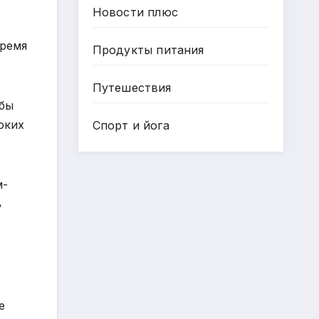
Новости плюс
время
Продукты питания
Путешествия
обы
оких
Спорт и йога
м-
ь
е