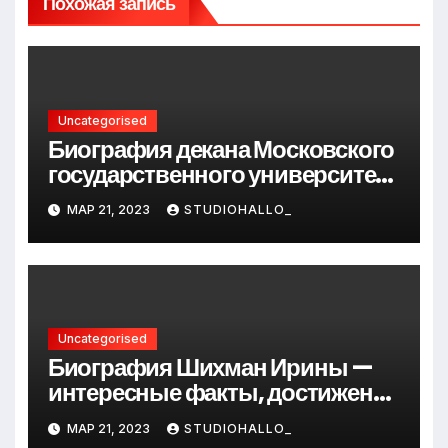
Похожая запись
Uncategorised
Биография декана Московского
государственного университета
Андрея Сидорова — от студента
МАР 21, 2023
STUDIOHALLO_
до руководителя
Uncategorised
Биография Шихман Ирины —
интересные факты, достижения
и путь к успеху
МАР 21, 2023
STUDIOHALLO_