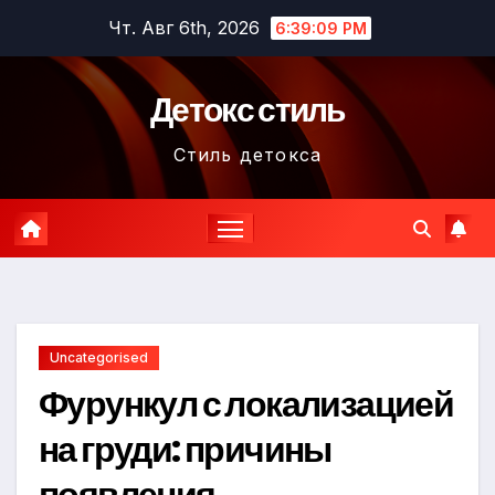
Перейти
Чт. Авг 6th, 2026
6:39:10 PM
к
содержимому
Детокс стиль
Стиль детокса
Uncategorised
Фурункул с локализацией
на груди: причины
появления