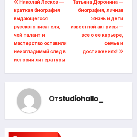
Навигация
Николай Лесков —
Татьяна Доронина —
краткая биография
биография, личная
по
выдающегося
жизнь и дети
записям
русского писателя,
известной актрисы —
чей талант и
все о ее карьере,
мастерство оставили
семье и
неизгладимый след в
достижениях!
истории литературы
От
studiohallo_