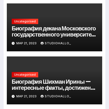
Uncategorised
Биография декана Московского
государственного университета
Андрея Сидорова — от студента
МАР 21, 2023
STUDIOHALLO_
до руководителя
Uncategorised
Биография Шихман Ирины —
интересные факты, достижения
и путь к успеху
МАР 21, 2023
STUDIOHALLO_