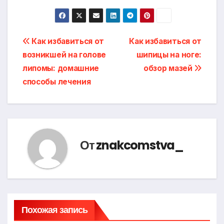
Навигация
Как избавиться от
Как избавиться от
возникшей на голове
шипицы на ноге:
по
липомы: домашние
обзор мазей
записям
способы лечения
От
znakcomstva_
Похожая запись