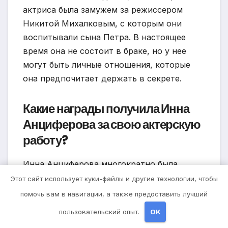
актриса была замужем за режиссером
Никитой Михалковым, с которым они
воспитывали сына Петра. В настоящее
время она не состоит в браке, но у нее
могут быть личные отношения, которые
она предпочитает держать в секрете.
Какие награды получила Инна
Анциферова за свою актерскую
работу?
Инна Анциферова многократно была
отмечена наградами и премиями за свою
Этот сайт использует куки-файлы и другие технологии, чтобы
актерскую работу. Она получила премию
помочь вам в навигации, а также предоставить лучший
«ТЭФИ» за лучшую женскую роль в
пользовательский опыт.
OK
сериале «Наедине со всеми», а также была