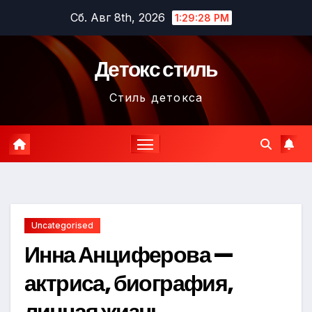
Перейти
Сб. Авг 8th, 2026
1:29:29 PM
к
содержимому
Детокс стиль
Стиль детокса
Uncategorised
Инна Анциферова —
актриса, биография,
личная жизнь