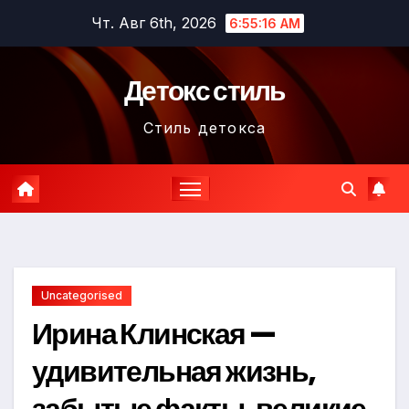
Перейти
Чт. Авг 6th, 2026
6:55:17 AM
к
содержимому
Детокс стиль
Стиль детокса
Uncategorised
Ирина Клинская —
удивительная жизнь,
забытые факты, великие