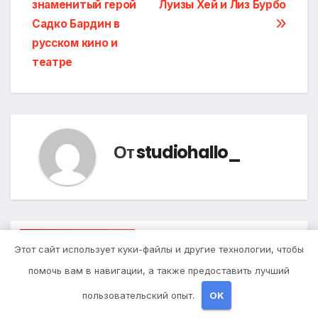
записям
знаменитый герой
Луизы Хей и Лиз Бурбо
Садко Бардин в
русском кино и
театре
От
studiohallo_
Похожая запись
Этот сайт использует куки-файлы и другие технологии, чтобы
помочь вам в навигации, а также предоставить лучший
пользовательский опыт.
OK