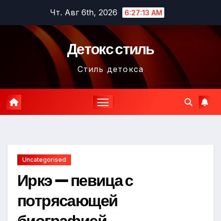
Перейти
Чт. Авг 6th, 2026
6:27:14 AM
к
содержимому
Детокс стиль
Стиль детокса
Uncategorised
Иркэ — певица с
потрясающей
биографией,