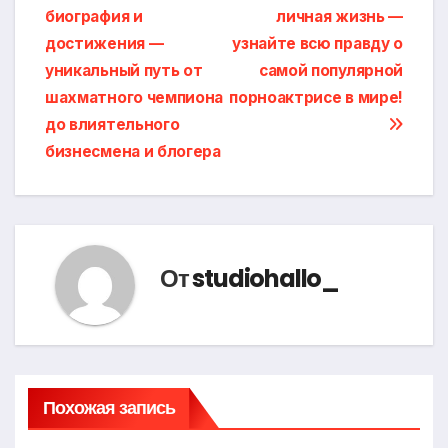
по
биография и
личная жизнь —
записям
достижения —
узнайте всю правду о
уникальный путь от
самой популярной
шахматного чемпиона
порноактрисе в мире!
до влиятельного
бизнесмена и блогера
От
studiohallo_
Похожая запись