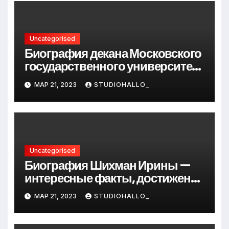
Uncategorised
Биография декана Московского
государственного университета
Андрея Сидорова — от студента
МАР 21, 2023
STUDIOHALLO_
до руководителя
Uncategorised
Биография Шихман Ирины —
интересные факты, достижения
и путь к успеху
МАР 21, 2023
STUDIOHALLO_