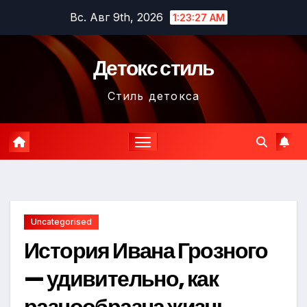
Перейти
Вс. Авг 9th, 2026
1:23:28 AM
к
содержимому
Детокс стиль
Стиль детокса
Uncategorised
История Ивана Грозного
— удивительно, как
разнообразна жизнь