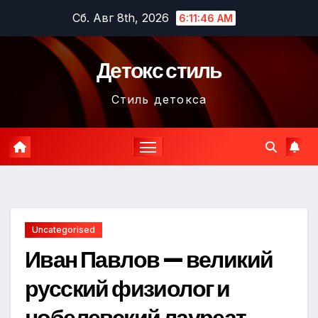
Перейти
Сб. Авг 8th, 2026
6:11:47 AM
к
содержимому
Детокс стиль
Стиль детокса
Uncategorised
Иван Павлов — великий
русский физиолог и
нобелевский лауреат,