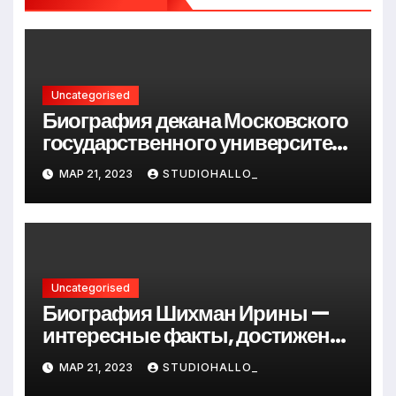
Uncategorised
Биография декана Московского
государственного университета
Андрея Сидорова — от студента
МАР 21, 2023
STUDIOHALLO_
до руководителя
Uncategorised
Биография Шихман Ирины —
интересные факты, достижения
и путь к успеху
МАР 21, 2023
STUDIOHALLO_