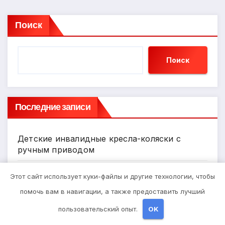
Поиск
Поиск
Последние записи
Детские инвалидные кресла-коляски с
ручным приводом
Запись в стоматологическую клинику
Этот сайт использует куки-файлы и другие технологии, чтобы
помочь вам в навигации, а также предоставить лучший
Выбор гонгов: ассортимент и
пользовательский опыт.
OK
характеристики