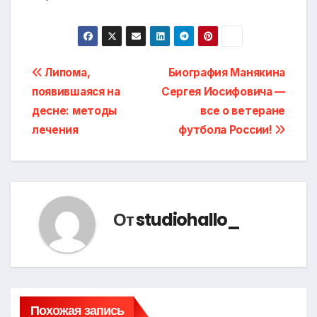
Навигация
Липома,
Биография Манякина
появившаяся на
Сергея Иосифовича —
по
десне: методы
все о ветеране
записям
лечения
футбола России!
От
studiohallo_
Похожая запись