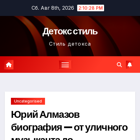
Перейти
Сб. Авг 8th, 2026
2:10:29 PM
к
содержимому
Детокс стиль
Стиль детокса
Uncategorised
Юрий Алмазов
биография — от уличного
музыканта до