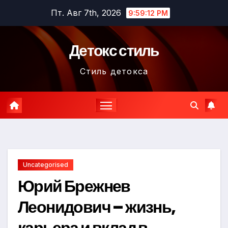
Перейти
Пт. Авг 7th, 2026
9:59:13 PM
к
содержимому
Детокс стиль
Стиль детокса
Uncategorised
Юрий Брежнев
Леонидович – жизнь,
карьера и вклад в