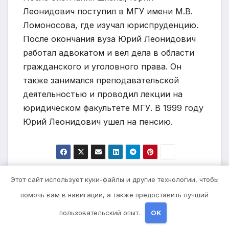
Леонидович поступил в МГУ имени М.В.
Ломоносова, где изучал юриспруденцию.
После окончания вуза Юрий Леонидович
работал адвокатом и вел дела в области
гражданского и уголовного права. Он
также занимался преподавательской
деятельностью и проводил лекции на
юридическом факультете МГУ. В 1999 году
Юрий Леонидович ушел на пенсию.
Навигация
Борзунова Маша –
Биография Назаренко
Этот сайт использует куки-файлы и другие технологии, чтобы
одна из самых ярких и
Светлана — успешная
по
помочь вам в навигации, а также предоставить лучший
талантливых
ученая, выдающаяся
пользовательский опыт.
OK
записям
личностей
женщина и лидер в