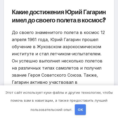
Какие достижения Юрий Гагарин
имел до своего полета в космос?
До своего знаменитого полета в космос 12
апреля 1961 года, Юрий Гагарин прошел
обучение в Жуковском аэрокосмическом
институте и стал летчиком-испытателем.
Он успешно выполнил несколько полетов
на различных типах самолетов и получил
звание Героя Советского Союза. Также,
Гагарин активно участвовал в
популяризации космонавтики
Этот сайт использует куки-файлы и другие технологии, чтобы
помочь вам в навигации, а также предоставить лучший
Есть ли какие-то новости о
пользовательский опыт.
OK
Юрии Гагарине в 2022 году?