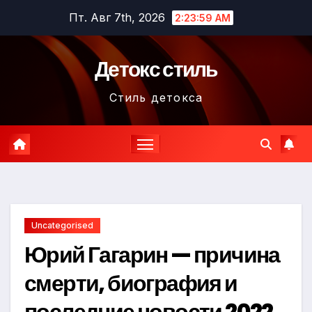
Перейти
Пт. Авг 7th, 2026
2:24:00 AM
к
содержимому
Детокс стиль
Стиль детокса
Uncategorised
Юрий Гагарин — причина
смерти, биография и
последние новости 2022