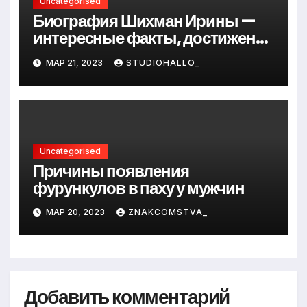
Uncategorised
Биография Шихман Ирины —
интересные факты, достижения
и путь к успеху
МАР 21, 2023
STUDIOHALLO_
Uncategorised
Причины появления
фурункулов в паху у мужчин
МАР 20, 2023
ZNAKCOMSTVA_
Добавить комментарий