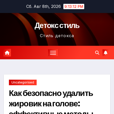
Перейти
Сб. Авг 8th, 2026
9:13:13 PM
к
содержимому
Детокс стиль
Стиль детокса
Uncategorised
Как безопасно удалить
жировик на голове:
эффективные методы