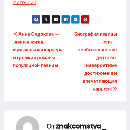
Источник
Навигация
Анна Седокова —
Биография певицы
личная жизнь,
Inna —
по
музыкальная карьера
необыкновенное
записям
и громкие романы
детство,
популярной певицы
невероятные
достижения и
впечатляющая
карьера
От
znakcomstva_