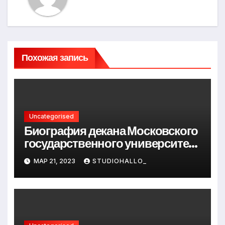
Похожая запись
Uncategorised
Биография декана Московского
государственного университета
Андрея Сидорова — от студента
МАР 21, 2023
STUDIOHALLO_
до руководителя