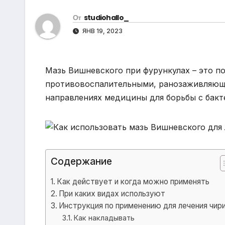
р
m
l
От
studiohallo_
а
a
ЯНВ 19, 2023
в
s
и
s
т
Мазь Вишневского при фурункулах – это п
n
ь
противовоспалительными, ранозаживляющ
i
направлениях медицины для борьбы с бак
k
i
Содержание
Как действует и когда можно применять
При каких видах используют
Инструкция по применению для лечения чир
Как накладывать