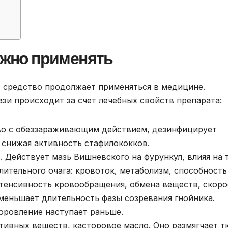
можно применять
, средство продолжает применяться в медицине.
зи происходит за счет лечебных свойств препарата:
во с обеззараживающим действием, дезинфицирует
 снижая активность стафилококков.
. Действует мазь Вишневского на фурункул, влияя на 
ительного очага: кровоток, метаболизм, способность
нтенсивность кровообращения, обмена веществ, скоро
меньшает длительность фазы созревания гнойника.
оровление наступает раньше.
тивных веществ, касторовое масло. Оно размягчает т