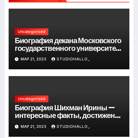
Uncategorised
Биография декана Московского
государственного университета
Андрея Сидорова — от студента
МАР 21, 2023
STUDIOHALLO_
до руководителя
Uncategorised
Биография Шихман Ирины —
интересные факты, достижения
и путь к успеху
МАР 21, 2023
STUDIOHALLO_