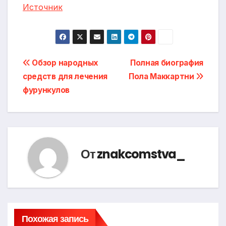
Источник
Навигация
Обзор народных
Полная биография
средств для лечения
Пола Маккартни
по
фурункулов
записям
От
znakcomstva_
Похожая запись