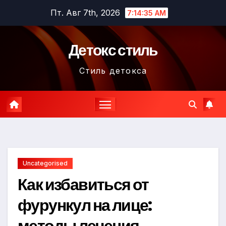
Перейти
Пт. Авг 7th, 2026
7:14:36 AM
к
содержимому
Детокс стиль
Стиль детокса
Uncategorised
Как избавиться от
фурункул на лице:
методы лечения