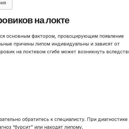
ния
овиков на локте
тся основным фактором, провоцирующим появление
льные причины липом индивидуальны и зависят от
ровик на локтевом сгибе может возникнуть вследств
зательно обратитесь к специалисту. При диагностике
агноз “бурсит” или находят липому.