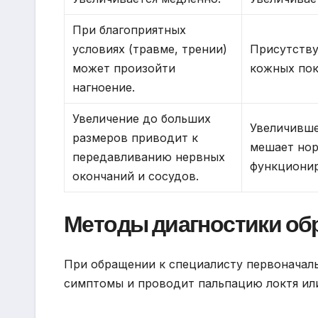
При благоприятных
условиях (травме, трении)
Присутству
может произойти
кожных пок
нагноение.
Увеличение до больших
Увеличивше
размеров приводит к
мешает но
передавливанию нервных
функциони
окончаний и сосудов.
Методы диагностики обр
При обращении к специалисту первоначаль
симптомы и проводит пальпацию локтя или