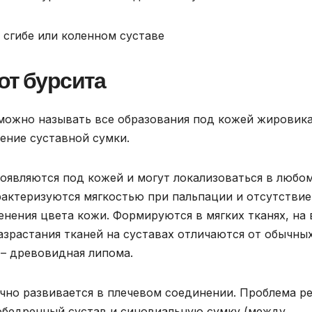
от бурсита
можно называть все образования под кожей жировик
ение суставной сумки.
оявляются под кожей и могут локализоваться в любо
арактеризуются мягкостью при пальпации и отсутстви
енения цвета кожи. Формируются в мягких тканях, на
зрастания тканей на суставах отличаются от обычны
– древовидная липома.
ычно развивается в плечевом соединении. Проблема р
зобедренный сустав и синовиальную сумку (между