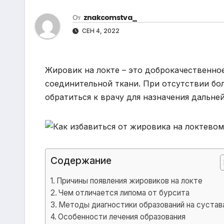
р
m
l
От
znakcomstva_
а
a
СЕН 4, 2022
в
s
и
s
т
Жировик на локте – это доброкачественное
n
ь
соединительной ткани. При отсутствии бо
i
обратиться к врачу для назначения дальне
k
i
Содержание
Причины появления жировиков на локте
Чем отличается липома от бурсита
Методы диагностики образований на сустав
Особенности лечения образования