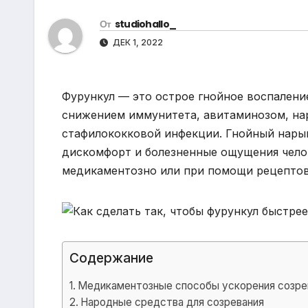
р
m
l
От
studiohallo_
а
a
ДЕК 1, 2022
в
s
и
s
т
Фурункул — это острое гнойное воспалени
n
ь
снижением иммунитета, авитаминозом, на
i
стафилококковой инфекции. Гнойный нарыв
k
дискомфорт и болезненные ощущения чело
медикаментозно или при помощи рецепто
i
Содержание
Медикаментозные способы ускорения созре
Народные средства для созревания