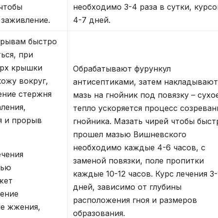
 чтобы
необходимо 3-4 раза в сутки, курс
 заживление.
4-7 дней.
арывам быстро
ься, при
ерх крышки
Обрабатывают фурункул
кожу вокруг,
антисептиками, затем накладываю
ение стержня
мазь на гнойник под повязку – сухо
ления,
тепло ускоряется процесс созреван
я и прорыв
гнойника. Мазать чирей чтобы быст
прошел мазью Вишневского
необходимо каждые 4-6 часов, с
ечения
заменой повязки, поле пропитки
зью
каждые 10-12 часов. Курс лечения 3
жет
дней, зависимо от глубины
ление
расположения гноя и размеров
е жжения,
образования.