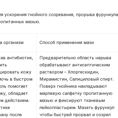
я ускорения гнойного созревания, прорыва фурункула
ропитанных мазью.
а организм
Способ применения мази
тав антибиотик,
Предварительно область нарыва
ить
обрабатывают антисептическим
цировать кожу
раствором – Хлоргескидин,
мочь в быстром
Мирамистин, Салициловый спирт.
оль помогает
Поверх гнойника накладывают
жу, обладает
марлевую салфетку пропитанную
м действием.
мазью и фиксируют тканевым
ктике
лейкопластырем. Мазать фурункул
рану после
чтобы быстрей прорвал и созрел