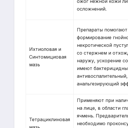
ожог нежной кожи ли
осложнений.
Препараты помогают
формирование гнойн
некротической пусту
Ихтиоловая и
со стержнем и отхож
Синтомициовая
наружу, ускорение с
мазь
имеют бактерицидны
антивоспалительный,
анальгезирующий эф
Применяют при налич
на лице, в области гл
ячмень. Предварител
Тетрациклиновая
необходимо проконс
мазь