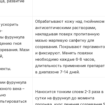
ца, развитие
Обрабатывают кожу над гнойником
 ускорить
антисептическими растворами,
о-
накладывая поверх пропитанную
лы фурункула
мазью марлевую салфетку для
дению гноя
созревания. Покрывают пергамент
озревания. Мази
и фиксируют. Менять повязки
й,
необходимо каждые 6-8 часов,
длительность применения препара
фекты.
в диапазоне 7-14 дней.
ии фурункула
азного века –
Наносится тонким слоем 2-3 раза в
ьно
сутки на фурункул до момента
ультироваться
прорыва, курс лечения созревания 