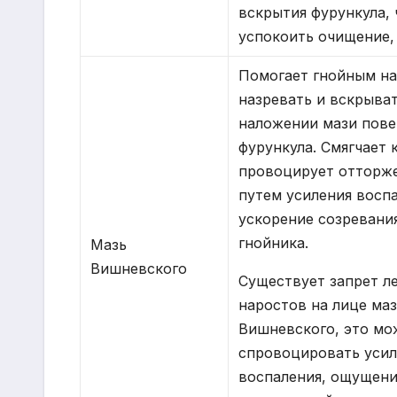
вскрытия фурункула,
успокоить очищение,
Помогает гнойным н
назревать и вскрыват
наложении мази пов
фурункула. Смягчает 
провоцирует отторж
путем усиления воспа
ускорение созревани
гнойника.
Мазь
Вишневского
Существует запрет л
наростов на лице ма
Вишневского, это мо
спровоцировать уси
воспаления, ощущени