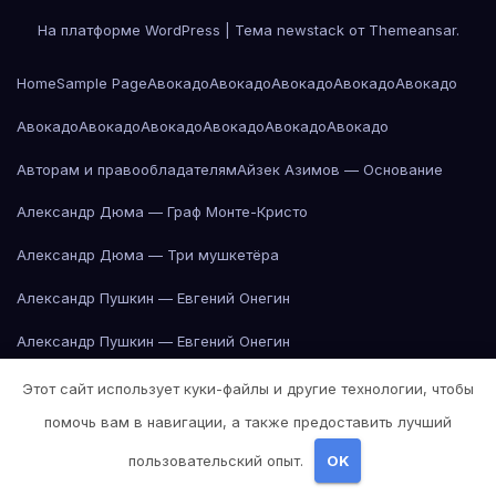
На платформе WordPress
|
Тема newstack от
Themeansar
.
Home
Sample Page
Авокадо
Авокадо
Авокадо
Авокадо
Авокадо
Авокадо
Авокадо
Авокадо
Авокадо
Авокадо
Авокадо
Авторам и правообладателям
Айзек Азимов — Основание
Александр Дюма — Граф Монте-Кристо
Александр Дюма — Три мушкетёра
Александр Пушкин — Евгений Онегин
Александр Пушкин — Евгений Онегин
Александр Пушкин — Евгений Онегин
Этот сайт использует куки-файлы и другие технологии, чтобы
помочь вам в навигации, а также предоставить лучший
Александр Пушкин — Евгений Онегин
пользовательский опыт.
OK
Александр Пушкин — Евгений Онегин