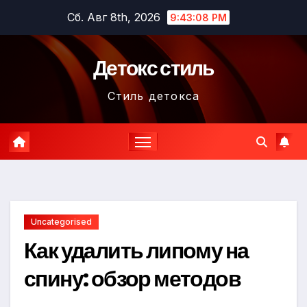
Перейти
Сб. Авг 8th, 2026
9:43:09 PM
к
содержимому
Детокс стиль
Стиль детокса
Uncategorised
Как удалить липому на
спину: обзор методов