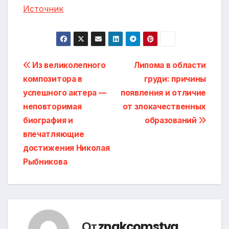
Источник
Навигация
Из великолепного
Липома в области
композитора в
груди: причины
по
успешного актера —
появления и отличие
записям
неповторимая
от злокачественных
биография и
образований
впечатляющие
достижения Николая
Рыбникова
От
znakcomstva_