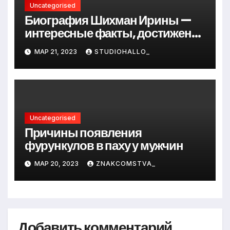
Uncategorised
Биография Шихман Ирины —
интересные факты, достижения
и путь к успеху
МАР 21, 2023
STUDIOHALLO_
Uncategorised
Причины появления
фурункулов в паху у мужчин
МАР 20, 2023
ZNAKCOMSTVA_
Добавить комментарий