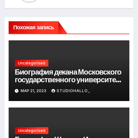
Похожая запись
Uncategorised
Биография декана Московского
государственного университета
Андрея Сидорова — от студента
МАР 21, 2023
STUDIOHALLO_
до руководителя
Uncategorised