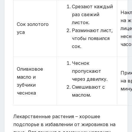
Срезают каждый
Нак
раз свежий
на ж
листок.
Сок золотого
лице
Разминают лист,
уса
неск
чтобы появился
часо
сок.
Чеснок
Оливковое
пропускают
При
масло и
через давилку.
на в
зубчики
Смешивают с
мин
чеснока
маслом.
Лекарственные растения – хорошее
подспорье в избавлении от жировиков на