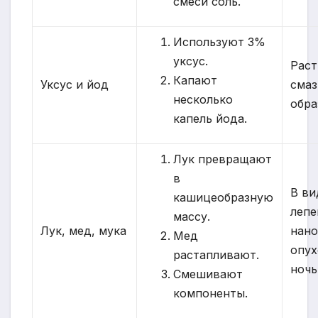
смеси соль.
Используют 3%
уксус.
Рас
Капают
Уксус и йод
сма
несколько
обра
капель йода.
Лук превращают
в
В ви
кашицеобразную
леп
массу.
Лук, мед, мука
нано
Мед
опух
растапливают.
ночь
Смешивают
компоненты.