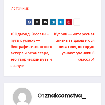
Источник
Навигация
Эдмонд Кеосаян –
Куприн — интересная
путь к успеху —
жизнь выдающегося
по
биография известного
писателя, которую
записям
актера и режиссера,
узнают ученики 3
его творческий путь и
класса
заслуги
От
znakcomstva_