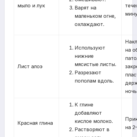
мыло и лук
тече
Варят на
мин
маленьком огне,
охлаждают.
Нак
Используют
на о
нижние
пато
мясистые листы.
Лист алоэ
закр
Разрезают
плас
пополам вдоль.
дер
ночь
К глине
добавляют
При
кислое молоко.
Красная глина
на 2
Растворяют в