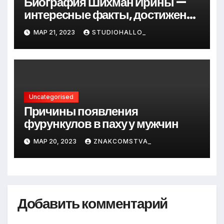
Биография Шихман Ирины —
интересные факты, достижения
и путь к успеху
МАР 21, 2023
STUDIOHALLO_
Uncategorised
Причины появления
фурункулов в паху у мужчин
МАР 20, 2023
ZNAKCOMSTVA_
Добавить комментарий