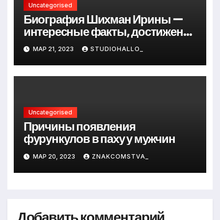
Uncategorised
Биография Шихман Ирины —
интересные факты, достижения
и путь к успеху
МАР 21, 2023
STUDIOHALLO_
Uncategorised
Причины появления
фурункулов в паху у мужчин
МАР 20, 2023
ZNAKCOMSTVA_
Добавить комментарий