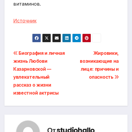
витаминов.
Источник
Навигация
Биография и личная
Жировики,
жизнь Любови
возникающие на
по
Казарновской —
лице: причины и
записям
увлекательный
опасность
рассказ о жизни
известной актрисы
От
studiohallo_