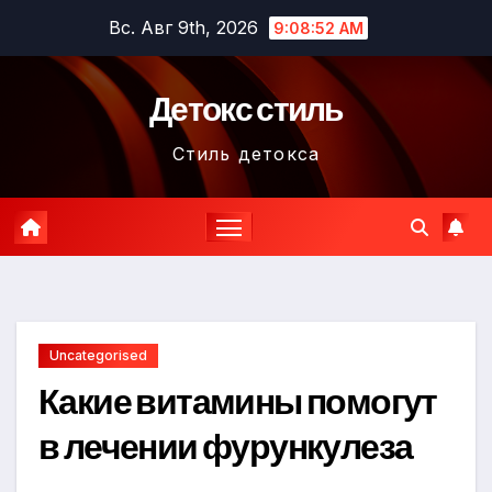
Перейти
Вс. Авг 9th, 2026
9:08:53 AM
к
содержимому
Детокс стиль
Стиль детокса
Uncategorised
Какие витамины помогут
в лечении фурункулеза