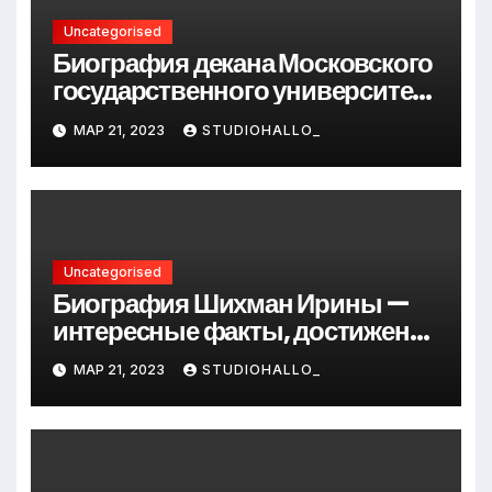
Uncategorised
Биография декана Московского
государственного университета
Андрея Сидорова — от студента
МАР 21, 2023
STUDIOHALLO_
до руководителя
Uncategorised
Биография Шихман Ирины —
интересные факты, достижения
и путь к успеху
МАР 21, 2023
STUDIOHALLO_