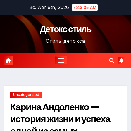
Перейти
Вс. Авг 9th, 2026
7:43:36 AM
к
содержимому
Детокс стиль
Стиль детокса
Uncategorised
Карина Андоленко —
история жизни и успеха
одной из самых