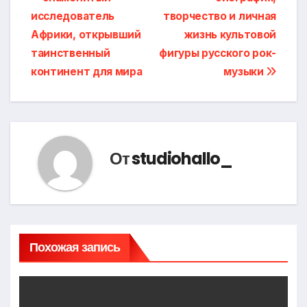
по
исследователь
творчество и личная
записям
Африки, открывший
жизнь культовой
таинственный
фигуры русского рок-
континент для мира
музыки
От
studiohallo_
Похожая запись