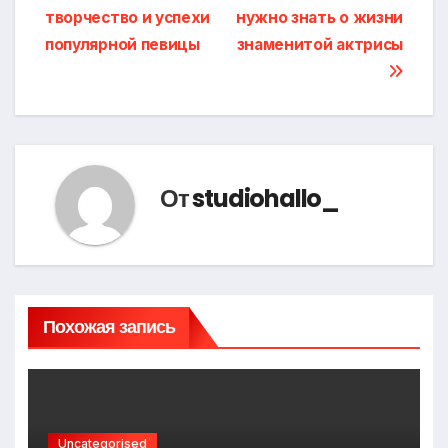
по
творчество и успехи
нужно знать о жизни
записям
популярной певицы
знаменитой актрисы
От
studiohallo_
Похожая запись
Uncategorised