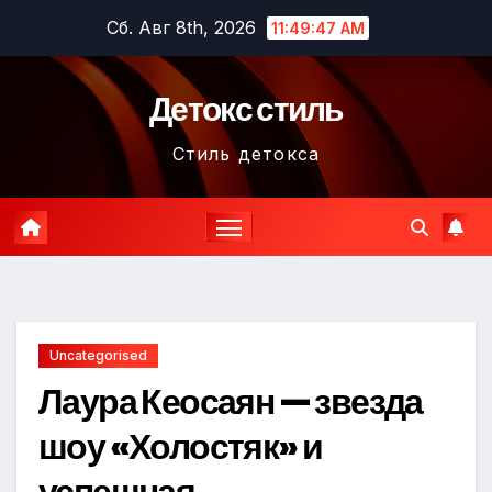
Перейти
Сб. Авг 8th, 2026
11:49:48 AM
к
содержимому
Детокс стиль
Стиль детокса
Uncategorised
Лаура Кеосаян — звезда
шоу «Холостяк» и
успешная