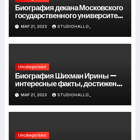
Биография декана Московского
государственного университета
Андрея Сидорова — от студента
МАР 21, 2023
STUDIOHALLO_
до руководителя
Uncategorised
Биография Шихман Ирины —
интересные факты, достижения
и путь к успеху
МАР 21, 2023
STUDIOHALLO_
Uncategorised