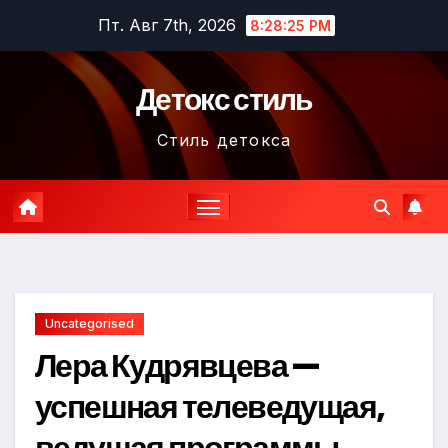
Перейти
Пт. Авг 7th, 2026
8:28:26 PM
к
содержимому
Детокс стиль
Стиль детокса
Uncategorised
Лера Кудрявцева —
успешная телеведущая,
ведущая программы