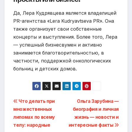
Да, Лера Кудрявцева является владелицей
PR-агентства «Lera Kudryavtseva PR». Она
также организует свои собственные
концерты и выступления. Более того, Лера
— успешный бизнесвумен и активно
занимается благотворительностью, в
частности, поддержкой онкологических
больниц и детских домов.
Навигация
Что делать при
Ольга Зарубина —
множественных
биография и личная
по
липомах по всему
жизнь — новости и
записям
телу: народные
интересные факты