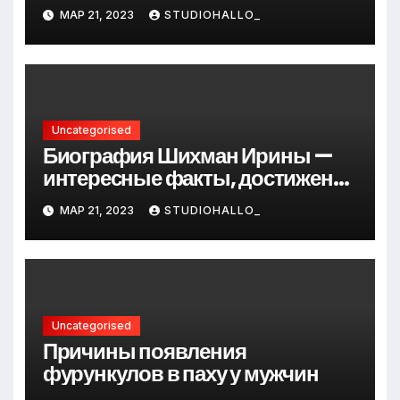
Андрея Сидорова — от студента
МАР 21, 2023
STUDIOHALLO_
до руководителя
Uncategorised
Биография Шихман Ирины —
интересные факты, достижения
и путь к успеху
МАР 21, 2023
STUDIOHALLO_
Uncategorised
Причины появления
фурункулов в паху у мужчин