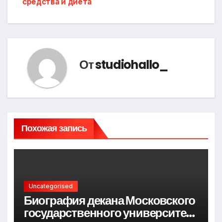
средства и диета
От
studiohallo_
Похожая запись
Uncategorised
Биография декана Московского
государственного университета