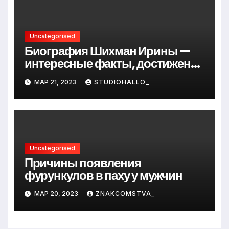
Uncategorised
Биография Шихман Ирины —
интересные факты, достижения
и путь к успеху
МАР 21, 2023
STUDIOHALLO_
Uncategorised
Причины появления
фурункулов в паху у мужчин
МАР 20, 2023
ZNAKCOMSTVA_