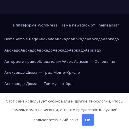
На платформе WordPress
|
Тема newstack от
Themeansar
.
Home
Sample Page
Авокадо
Авокадо
Авокадо
Авокадо
Авокадо
Авокадо
Авокадо
Авокадо
Авокадо
Авокадо
Авокадо
Авторам и правообладателям
Айзек Азимов — Основание
Александр Дюма — Граф Монте-Кристо
Александр Дюма — Три мушкетёра
Александр Пушкин — Евгений Онегин
Этот сайт использует куки-файлы и другие технологии, чтобы
Александр Пушкин — Евгений Онегин
помочь вам в навигации, а также предоставить лучший
Александр Пушкин — Евгений Онегин
пользовательский опыт.
OK
Александр Пушкин — Евгений Онегин