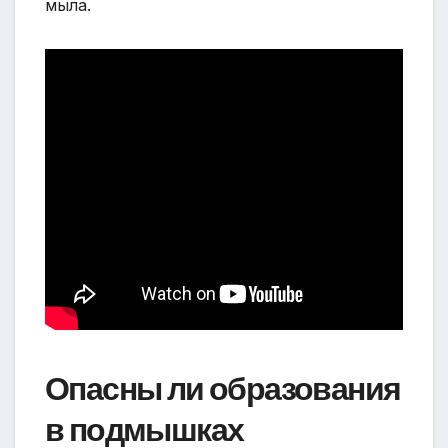
мыла.
Опасны ли образования
в подмышках