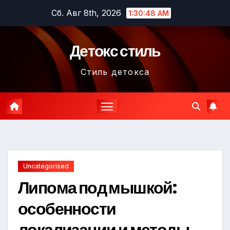
Перейти
Сб. Авг 8th, 2026
1:30:49 AM
к
содержимому
Детокс стиль
Стиль детокса
Uncategorised
Липома под мышкой:
особенности
локализации и методы