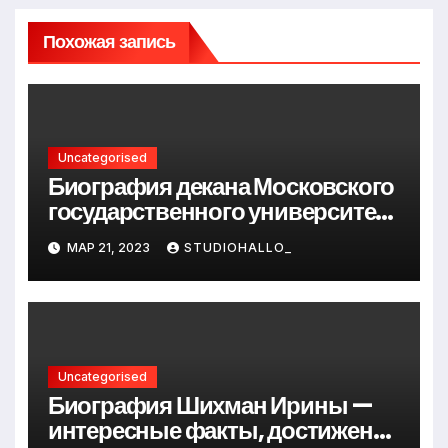
Похожая запись
Uncategorised
Биография декана Московского
государственного университета
Андрея Сидорова — от студента
МАР 21, 2023
STUDIOHALLO_
до руководителя
Uncategorised
Биография Шихман Ирины —
интересные факты, достижения