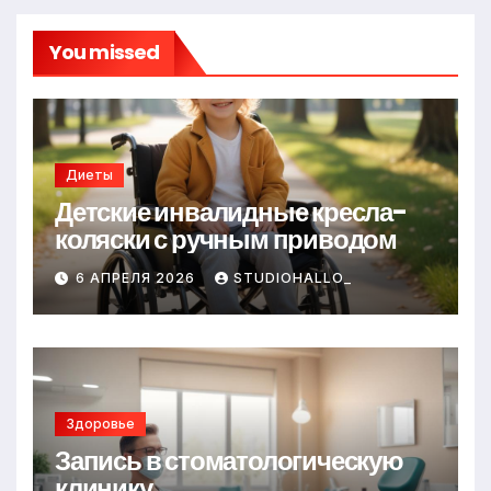
You missed
Диеты
Детские инвалидные кресла-
коляски с ручным приводом
6 АПРЕЛЯ 2026
STUDIOHALLO_
Здоровье
Запись в стоматологическую
клинику