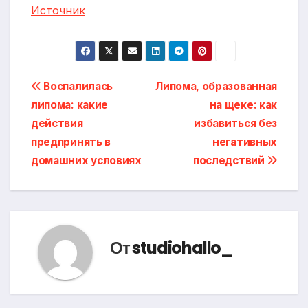
Источник
Навигация
Воспалилась
Липома, образованная
липома: какие
на щеке: как
по
действия
избавиться без
записям
предпринять в
негативных
домашних условиях
последствий
От
studiohallo_