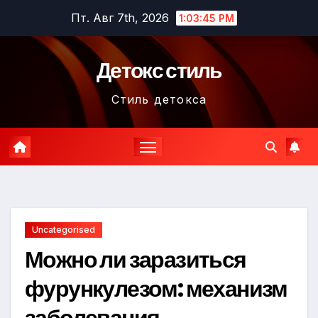
Перейти
Пт. Авг 7th, 2026
1:03:46 PM
к
содержимому
Детокс стиль
Стиль детокса
Uncategorised
Можно ли заразиться
фурункулезом: механизм
заболевания