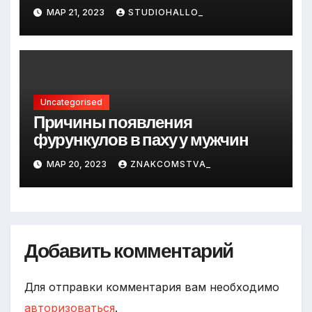
и путь к успеху
МАР 21, 2023
STUDIOHALLO_
Uncategorised
Причины появления
фурункулов в паху у мужчин
МАР 20, 2023
ZNAKCOMSTVA_
Добавить комментарий
Для отправки комментария вам необходимо
авторизоваться
.