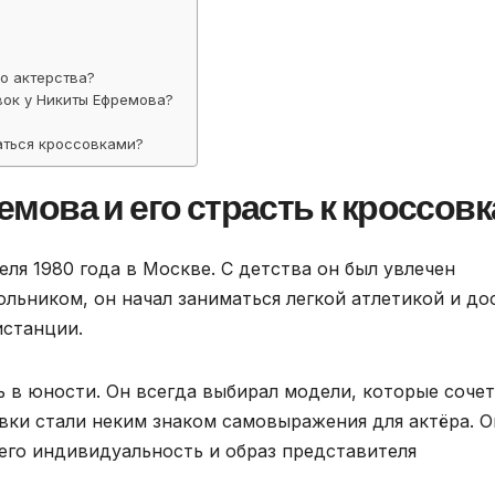
о актерства?
вок у Никиты Ефремова?
аться кроссовками?
ова и его страсть к кроссов
ля 1980 года в Москве. С детства он был увлечен
ольником, он начал заниматься легкой атлетикой и до
истанции.
ь в юности. Он всегда выбирал модели, которые соче
вки стали неким знаком самовыражения для актёра. О
его индивидуальность и образ представителя