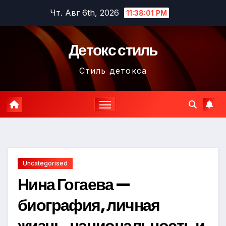
Перейти
Чт. Авг 6th, 2026
11:38:02 PM
к
содержимому
Детокс стиль
Стиль детокса
Uncategorised
Нина Гогаева —
биография, личная
жизнь, национальность и