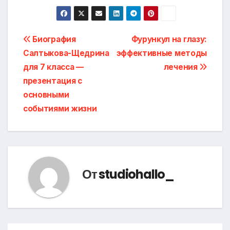
Навигация
Биография
Фурункул на глазу:
Салтыкова-Щедрина
эффективные методы
по
для 7 класса —
лечения
записям
презентация с
основными
событиями жизни
От
studiohallo_