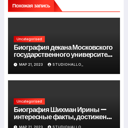
Похожая запись
Uncategorised
Биография декана Московского
государственного университета
Андрея Сидорова — от студента
МАР 21, 2023
STUDIOHALLO_
до руководителя
Uncategorised
Биография Шихман Ирины —
интересные факты, достижения
и путь к успеху
МАР 21, 2023
STUDIOHALLO_