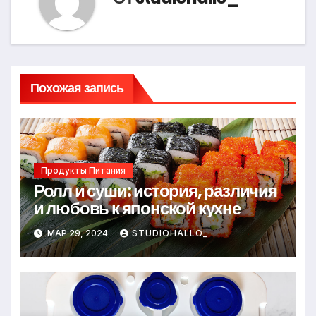
Похожая запись
Продукты Питания
Ролл и суши: история, различия
и любовь к японской кухне
МАР 29, 2024
STUDIOHALLO_