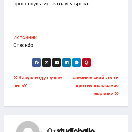
проконсультироваться у врача.
Источник
Спасибо!
Навигация
Какую воду лучше
Полезные свойства и
пить?
противопоказания
по
моркови
записям
От
studiohallo_