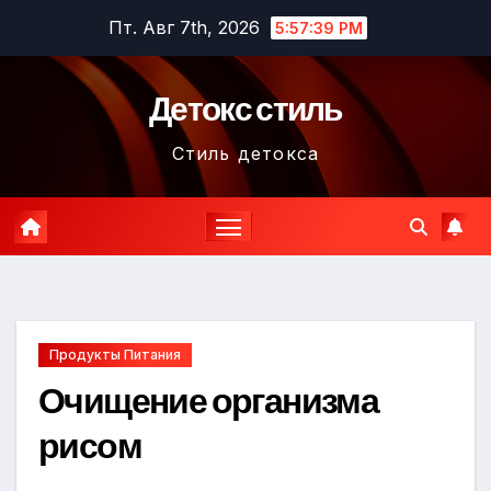
Перейти
Пт. Авг 7th, 2026
5:57:40 PM
к
содержимому
Детокс стиль
Стиль детокса
Продукты Питания
Очищение организма
рисом