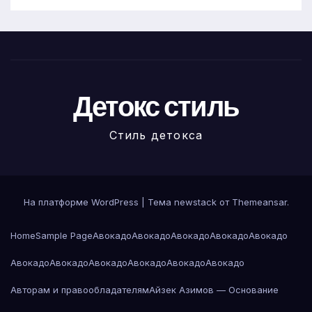
Детокс стиль
Стиль детокса
На платформе WordPress
|
Тема newstack от
Themeansar
.
Home
Sample Page
Авокадо
Авокадо
Авокадо
Авокадо
Авокадо
Авокадо
Авокадо
Авокадо
Авокадо
Авокадо
Авокадо
Авторам и правообладателям
Айзек Азимов — Основание