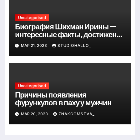
Uncategorised
Биография Шихман Ирины —
интересные факты, достижения
и путь к успеху
МАР 21, 2023
STUDIOHALLO_
Uncategorised
Причины появления
фурункулов в паху у мужчин
МАР 20, 2023
ZNAKCOMSTVA_