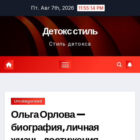
Перейти
Пт. Авг 7th, 2026
11:55:15 PM
к
содержимому
Детокс стиль
Стиль детокса
Uncategorised
Ольга Орлова —
биография, личная
жизнь, достижения