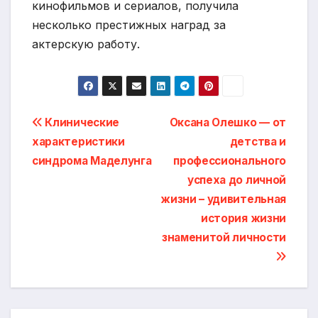
кинофильмов и сериалов, получила
несколько престижных наград за
актерскую работу.
Навигация
Клинические
Оксана Олешко — от
характеристики
детства и
по
синдрома Маделунга
профессионального
записям
успеха до личной
жизни – удивительная
история жизни
знаменитой личности