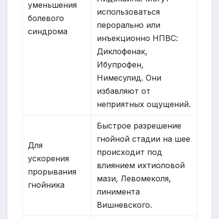
уменьшения
использоваться
болевого
перорально или
синдрома
инъекционно НПВС:
Диклофенак,
Ибупрофен,
Нимесулид. Они
избавляют от
неприятных ощущений.
Быстрое разрешение
гнойной стадии на шее
Для
происходит под
ускорения
влиянием ихтиоловой
прорывания
мази, Левомеколя,
гнойника
линимента
Вишневского.