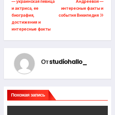
— украинская певица
Андреевой —
по
и актриса, ее
интересные факты и
записям
биография,
события Википедия
достижения и
интересные факты
От
studiohallo_
Похожая запись