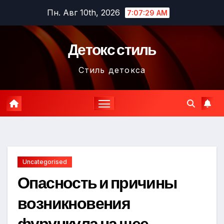
Перейти
Пн. Авг 10th, 2026
7:07:30 AM
к
содержимому
Детокс стиль
Стиль детокса
Uncategorised
Опасность и причины
возникновения
фурункула на шее