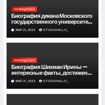
Uncategorised
Биография декана Московского
государственного университета
Андрея Сидорова — от студента
МАР 21, 2023
STUDIOHALLO_
до руководителя
Uncategorised
Биография Шихман Ирины —
интересные факты, достижения
и путь к успеху
МАР 21, 2023
STUDIOHALLO_