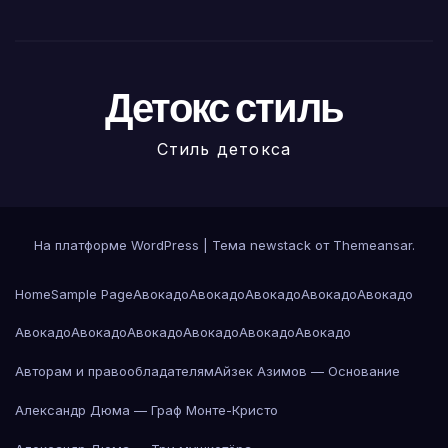
Детокс стиль
Стиль детокса
На платформе WordPress
|
Тема newstack от
Themeansar
.
Home
Sample Page
Авокадо
Авокадо
Авокадо
Авокадо
Авокадо
Авокадо
Авокадо
Авокадо
Авокадо
Авокадо
Авокадо
Авторам и правообладателям
Айзек Азимов — Основание
Александр Дюма — Граф Монте-Кристо