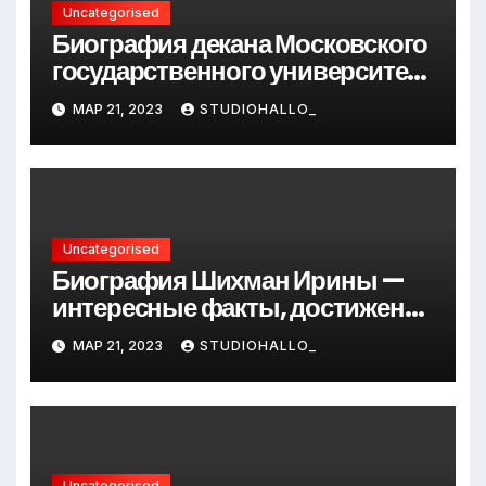
Uncategorised
Биография декана Московского
государственного университета
Андрея Сидорова — от студента
МАР 21, 2023
STUDIOHALLO_
до руководителя
Uncategorised
Биография Шихман Ирины —
интересные факты, достижения
и путь к успеху
МАР 21, 2023
STUDIOHALLO_
Uncategorised