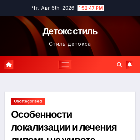
Перейти
Чт. Авг 6th, 2026
1:52:48 PM
к
содержимому
Детокс стиль
Стиль детокса
Uncategorised
Особенности
локализации и лечения
липомы на животе