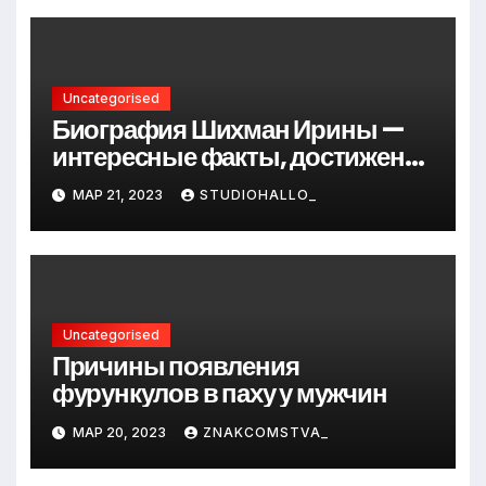
Uncategorised
Биография Шихман Ирины —
интересные факты, достижения
и путь к успеху
МАР 21, 2023
STUDIOHALLO_
Uncategorised
Причины появления
фурункулов в паху у мужчин
МАР 20, 2023
ZNAKCOMSTVA_