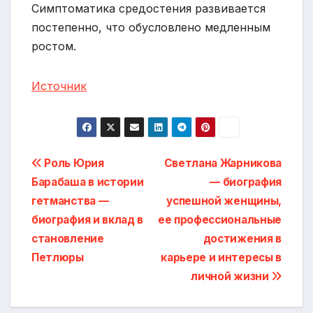
Симптоматика средостения развивается
постепенно, что обусловлено медленным
ростом.
Источник
Навигация
Роль Юрия
Светлана Жарникова
Барабаша в истории
— биография
по
гетманства —
успешной женщины,
записям
биография и вклад в
ее профессиональные
становление
достижения в
Петлюры
карьере и интересы в
личной жизни