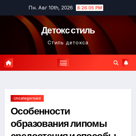
Перейти
Пн. Авг 10th, 2026
8:26:06 PM
к
содержимому
Детокс стиль
Стиль детокса
Uncategorised
Особенности
образования липомы
средостения и способы