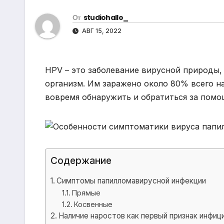
р
m
l
От
studiohallo_
а
a
АВГ 15, 2022
в
s
и
s
т
HPV – это заболевание вирусной природы,
n
ь
организм. Им заражено около 80% всего на
i
вовремя обнаружить и обратиться за помо
k
i
Содержание
Симптомы папилломавирусной инфекции
Прямые
Косвенные
Наличие наростов как первый признак инфиц