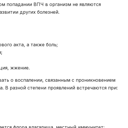
ом попадании ВПЧ в организм не являются
азвитии других болезней.
ого акта, а также боль;
;
ция, жжение.
ать о воспалении, связанным с проникновением
. В разной степени проявлений встречаются при:
ается флора влагалища, местный иммунитет;