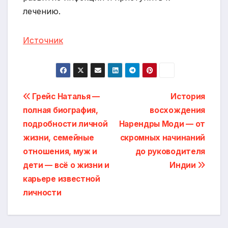
лечению.
Источник
Навигация
Грейс Наталья —
История
полная биография,
восхождения
по
подробности личной
Нарендры Моди — от
записям
жизни, семейные
скромных начинаний
отношения, муж и
до руководителя
дети — всё о жизни и
Индии
карьере известной
личности