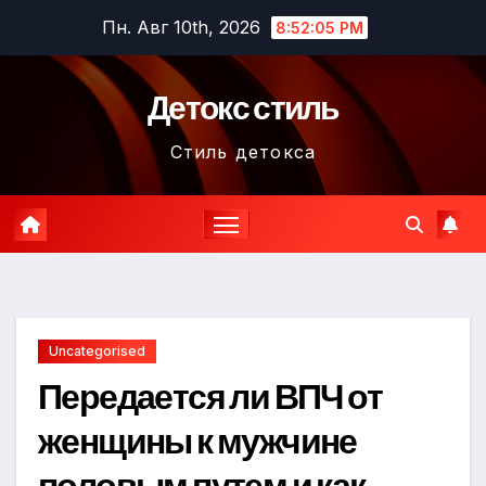
Перейти
Пн. Авг 10th, 2026
8:52:06 PM
к
содержимому
Детокс стиль
Стиль детокса
Uncategorised
Передается ли ВПЧ от
женщины к мужчине
половым путем и как