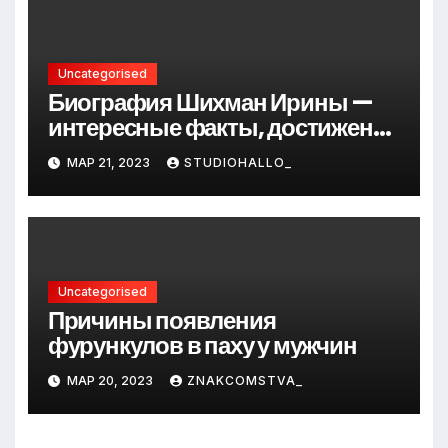
Uncategorised
Биография Шихман Ирины —
интересные факты, достижения
и путь к успеху
МАР 21, 2023
STUDIOHALLO_
Uncategorised
Причины появления
фурункулов в паху у мужчин
МАР 20, 2023
ZNAKCOMSTVA_