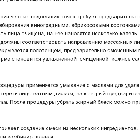
ния черных надоевших точек требует предварительн
рабирования виноградными, абрикосовыми косточками
ь лица очищена, на нее наносятся несколько капель
я должны соответствовать направлению массажных ли
 накрывается полотенцем, предварительно смоченным 
ерма становится увлажненной, очищенной, кожное са
роцедуры применяется умывание с маслами для удале
отереть лицо ватным диском, на который предварите
ства. После процедуры убрать жирный блеск можно пр
ривает создание смеси из нескольких ингредиентов,
или комбинированная.