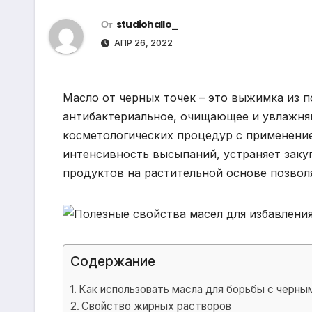
р
m
l
От
studiohallo_
а
a
АПР 26, 2022
в
s
и
s
т
Масло от черных точек – это выжимка из 
n
ь
антибактериальное, очищающее и увлажня
i
косметологических процедур с применени
k
интенсивность высыпаний, устраняет заку
продуктов на растительной основе позвол
i
Содержание
Как использовать масла для борьбы с черны
Свойство жирных растворов