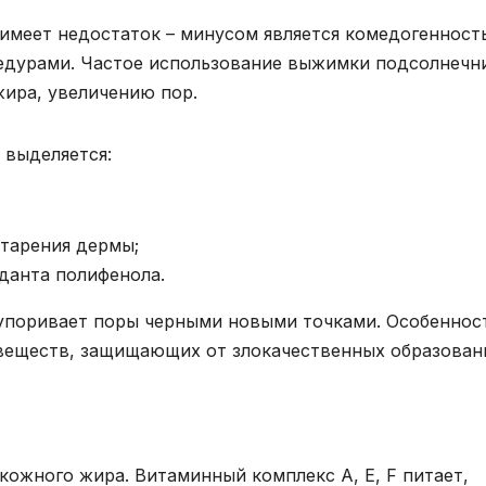
имеет недостаток – минусом является комедогенность
дурами. Частое использование выжимки подсолнечн
ира, увеличению пор.
 выделяется:
тарения дермы;
данта полифенола.
купоривает поры черными новыми точками. Особенно
 веществ, защищающих от злокачественных образован
кожного жира. Витаминный комплекс A, E, F питает,