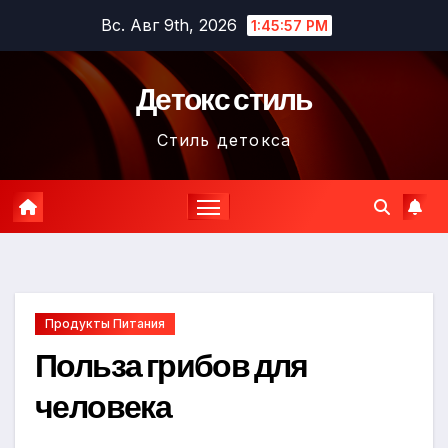
Перейти
Вс. Авг 9th, 2026
1:45:58 PM
к
содержимому
Детокс стиль
Стиль детокса
Продукты Питания
Польза грибов для
человека