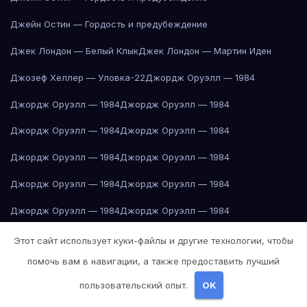
Джейн Остин — Гордость и предубеждение
Джек Лондон — Белый Клык
Джек Лондон — Мартин Иден
Джозеф Хеллер — Уловка-22
Джордж Оруэлл — 1984
Джордж Оруэлл — 1984
Джордж Оруэлл — 1984
Джордж Оруэлл — 1984
Джордж Оруэлл — 1984
Джордж Оруэлл — 1984
Джордж Оруэлл — 1984
Джордж Оруэлл — 1984
Джордж Оруэлл — 1984
Джордж Оруэлл — 1984
Джордж Оруэлл — 1984
Донна Тартт — Щегол
Дубай
Дубай
Дубай
Дубай
Дубай
Дубай
Этот сайт использует куки-файлы и другие технологии, чтобы
помочь вам в навигации, а также предоставить лучший
Дубай
Дубай
Дубай
Дубай
Дубай
Дубай
Дубай
Дубай
Дубай
пользовательский опыт.
OK
Дубай
Дубай
Дубай
Дубай
Дубай
Дубай
Дубай
Екатеринбург