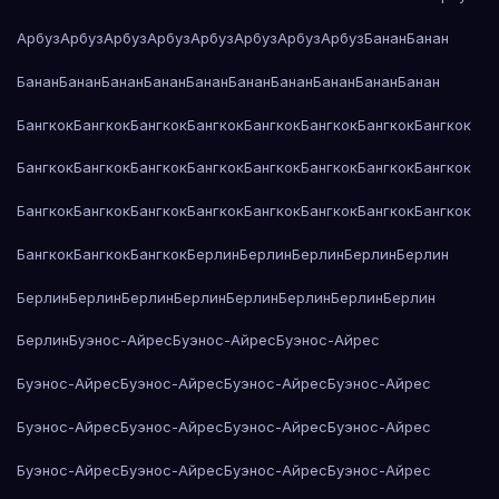
Арбуз
Арбуз
Арбуз
Арбуз
Арбуз
Арбуз
Арбуз
Арбуз
Банан
Банан
Банан
Банан
Банан
Банан
Банан
Банан
Банан
Банан
Банан
Банан
Бангкок
Бангкок
Бангкок
Бангкок
Бангкок
Бангкок
Бангкок
Бангкок
Бангкок
Бангкок
Бангкок
Бангкок
Бангкок
Бангкок
Бангкок
Бангкок
Бангкок
Бангкок
Бангкок
Бангкок
Бангкок
Бангкок
Бангкок
Бангкок
Бангкок
Бангкок
Бангкок
Берлин
Берлин
Берлин
Берлин
Берлин
Берлин
Берлин
Берлин
Берлин
Берлин
Берлин
Берлин
Берлин
Берлин
Буэнос-Айрес
Буэнос-Айрес
Буэнос-Айрес
Буэнос-Айрес
Буэнос-Айрес
Буэнос-Айрес
Буэнос-Айрес
Буэнос-Айрес
Буэнос-Айрес
Буэнос-Айрес
Буэнос-Айрес
Буэнос-Айрес
Буэнос-Айрес
Буэнос-Айрес
Буэнос-Айрес