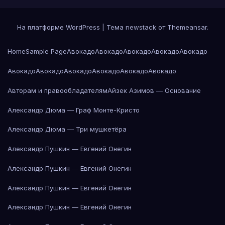
На платформе WordPress
|
Тема newstack от
Themeansar
.
Home
Sample Page
Авокадо
Авокадо
Авокадо
Авокадо
Авокадо
Авокадо
Авокадо
Авокадо
Авокадо
Авокадо
Авокадо
Авторам и правообладателям
Айзек Азимов — Основание
Александр Дюма — Граф Монте-Кристо
Александр Дюма — Три мушкетёра
Александр Пушкин — Евгений Онегин
Александр Пушкин — Евгений Онегин
Александр Пушкин — Евгений Онегин
Александр Пушкин — Евгений Онегин