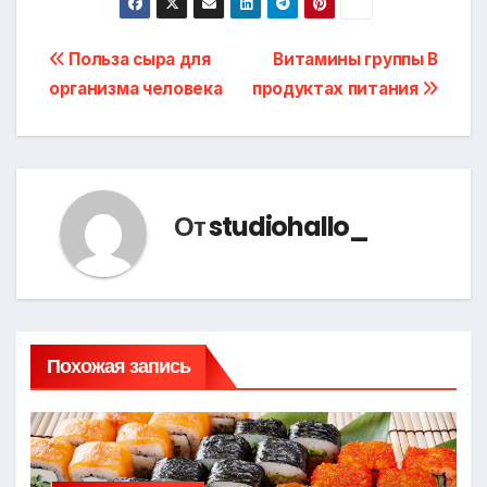
Навигация
Польза сыра для
Витамины группы В
организма человека
продуктах питания
по
записям
От
studiohallo_
Похожая запись