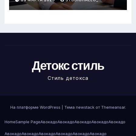
Детокс стиль
Стиль детокса
На платформе WordPress
|
Тема newstack от
Themeansar
.
Home
Sample Page
Авокадо
Авокадо
Авокадо
Авокадо
Авокадо
Авокадо
Авокадо
Авокадо
Авокадо
Авокадо
Авокадо