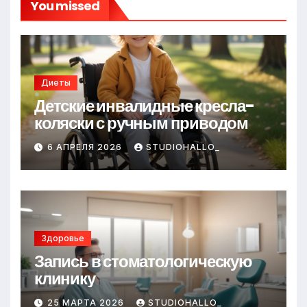
You missed
Диеты
Детские инвалидные кресла-
коляски с ручным приводом
6 АПРЕЛЯ 2026
STUDIOHALLO_
Здоровье
Запись в стоматологическую
клинику
25 МАРТА 2026
STUDIOHALLO_