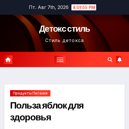
Перейти
Пт. Авг 7th, 2026
4:01:57 PM
к
содержимому
Детокс стиль
Стиль детокса
Продукты Питания
Польза яблок для
здоровья