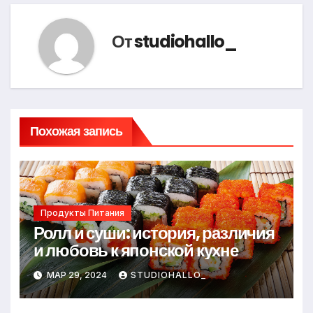
От
studiohallo_
Похожая запись
Продукты Питания
Ролл и суши: история, различия
и любовь к японской кухне
МАР 29, 2024
STUDIOHALLO_