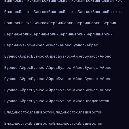
Бангкок
Бангкок
Бангкок
Бангкок
Бангкок
Бангкок
Бангкок
Бангкок
Бангкок
Бангкок
Бангкок
Бангкок
Бангкок
Бангкок
Бангкок
Бангкок
Бангкок
Бангкок
Бангкок
Берлин
Берлин
Берлин
Берлин
Берлин
Берлин
Берлин
Берлин
Берлин
Берлин
Берлин
Берлин
Берлин
Берлин
Буэнос-Айрес
Буэнос-Айрес
Буэнос-Айрес
Буэнос-Айрес
Буэнос-Айрес
Буэнос-Айрес
Буэнос-Айрес
Буэнос-Айрес
Буэнос-Айрес
Буэнос-Айрес
Буэнос-Айрес
Буэнос-Айрес
Буэнос-Айрес
Буэнос-Айрес
Буэнос-Айрес
Буэнос-Айрес
Буэнос-Айрес
Буэнос-Айрес
Буэнос-Айрес
Буэнос-Айрес
Буэнос-Айрес
Буэнос-Айрес
Владивосток
Владивосток
Владивосток
Владивосток
Владивосток
Владивосток
Владивосток
Владивосток
Владивосток