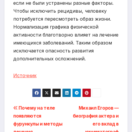
если не были устранены разные факторы.
Чтобы исключить рецидивы, человеку
потребуется пересмотреть образ жизни.
Нормализация графика физической
активности благотворно влияет на лечение
имеющихся заболеваний. Таким образом
исключается опасность развития
дополнительных осложнений.
Источник
Навигация
Почему на теле
Михаил Егоров —
появляются
биография актера и
по
фурункулы и методы
его вклад в
лечения
кинематограф