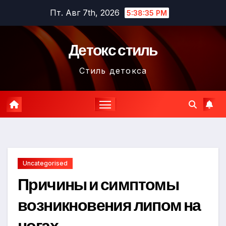
Перейти
Пт. Авг 7th, 2026
5:38:36 PM
к
содержимому
Детокс стиль
Стиль детокса
Uncategorised
Причины и симптомы
возникновения липом на
ногах