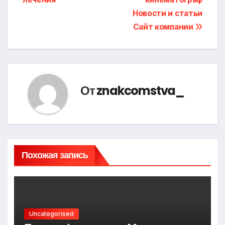
записям
Новости и статьи
Сайт компании
От
znakcomstva_
Похожая запись
Uncategorised