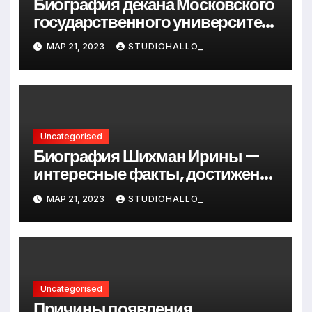
Биография декана Московского
государственного университета
Андрея Сидорова — от студента
МАР 21, 2023
STUDIOHALLO_
до руководителя
Uncategorised
Биография Шихман Ирины —
интересные факты, достижения
и путь к успеху
МАР 21, 2023
STUDIOHALLO_
Uncategorised
Причины появления