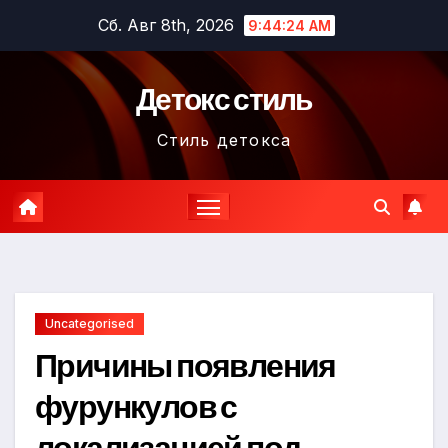
Перейти
Сб. Авг 8th, 2026
9:44:24 AM
к
содержимому
Детокс стиль
Стиль детокса
Uncategorised
Причины появления
фурункулов с
локализацией под