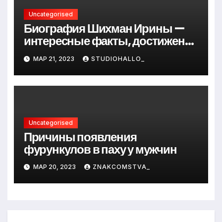
Uncategorised
Биография Шихман Ирины —
интересные факты, достижения
и путь к успеху
МАР 21, 2023
STUDIOHALLO_
Uncategorised
Причины появления
фурункулов в паху у мужчин
МАР 20, 2023
ZNAKCOMSTVA_