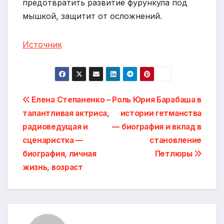
предотвратить развитие фурункула под
мышкой, защитит от осложнений.
Источник
Навигация
Елена Степаненко –
Роль Юрия Барабаша в
талантливая актриса,
истории гетманства
по
радиоведущая и
— биография и вклад в
записям
сценаристка —
становление
биография, личная
Петлюры
жизнь, возраст