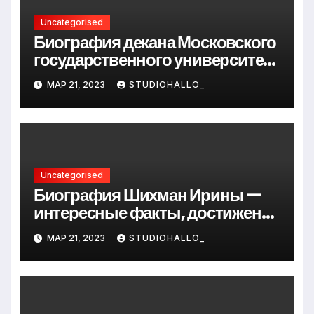
Uncategorised
Биография декана Московского
государственного университета
Андрея Сидорова — от студента
МАР 21, 2023
STUDIOHALLO_
до руководителя
Uncategorised
Биография Шихман Ирины —
интересные факты, достижения
и путь к успеху
МАР 21, 2023
STUDIOHALLO_