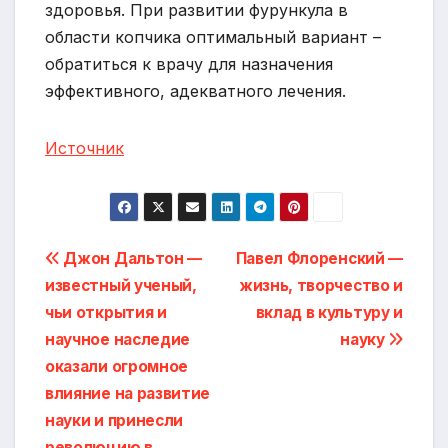
здоровья. При развитии фурункула в
области копчика оптимальный вариант –
обратиться к врачу для назначения
эффективного, адекватного лечения.
Источник
Навигация
Джон Дальтон —
Павел Флоренский —
известный ученый,
жизнь, творчество и
по
чьи открытия и
вклад в культуру и
записям
научное наследие
науку
оказали огромное
влияние на развитие
науки и принесли
революцию в