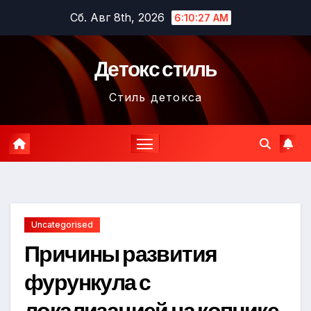
Перейти
Сб. Авг 8th, 2026
6:10:28 AM
к
содержимому
Детокс стиль
Стиль детокса
Uncategorised
Причины развития
фурункула с
локализацией на копчике